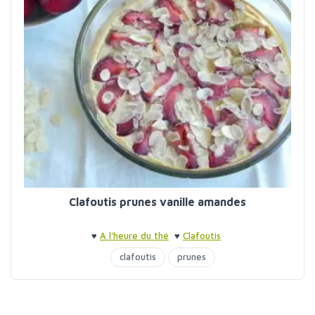
Clafoutis prunes vanille amandes
♥
A l'heure du thé
♥
Clafoutis
clafoutis
prunes