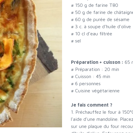
#
150 g de farine T80
#
50 g de farine de châtaign
#
60 g de purée de sésame
#
3 c. à soupe d'huile d'olive
#
10 cl d'eau filtrée
#
sel
Préparation + cuisson :
65 
# Préparation :
20
min
# Cuisson :
45
min
#
6 personnes
# Cuisine végétarienne
Je fais comment ?
1. Préchauffez le four à 150°
l'aide d'une mandoline. Placez
sur une plaque du four recou