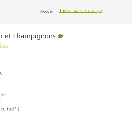
Tartes sans fromage
Accueil
on et champignons
E...
aris
ide
é
ultatif )