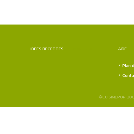
IDÉES RECETTES
SITEMAPS.XML
AIDE
Plan d
Conta
©
CUISINEPOP
200