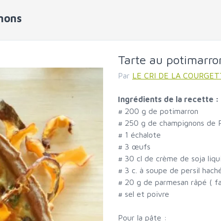
nons
Tarte au potimarr
Par
LE CRI DE LA COURGETT
Ingrédients de la recette :
#
200 g de potimarron
#
250 g de champignons de P
#
1 échalote
#
3 œufs
#
30 cl de crème de soja liqu
#
3 c. à soupe de persil hach
#
20 g de parmesan râpé ( fac
#
sel et poivre
Pour la pâte :