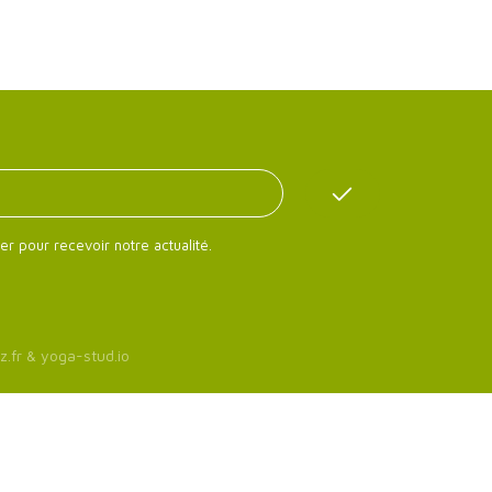
er pour recevoir notre actualité.
z.fr
&
yoga-stud.io