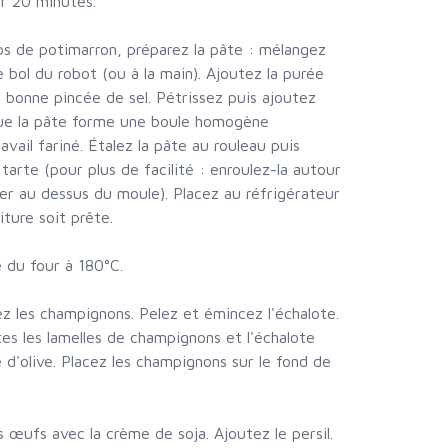
ur 20 minutes.
ips de potimarron, préparez la pâte : mélangez
e bol du robot (ou à la main). Ajoutez la purée
 1 bonne pincée de sel. Pétrissez puis ajoutez
que la pâte forme une boule homogène
avail fariné. Étalez la pâte au rouleau puis
tarte (pour plus de facilité : enroulez-la autour
ler au dessus du moule). Placez au réfrigérateur
ture soit prête.
 du four à 180°C.
z les champignons. Pelez et émincez l'échalote.
es les lamelles de champignons et l'échalote
e d'olive. Placez les champignons sur le fond de
s œufs avec la crème de soja. Ajoutez le persil.