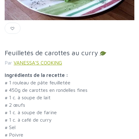
Feuilletés de carottes au curry
Par
VANESSA'S COOKING
Ingrédients de la recette :
#
1 rouleau de pâte feuilletée
#
450g de carottes en rondelles fines
#
1 c. à soupe de lait
#
2 œufs
#
1 c. à soupe de farine
#
1 c. à café de curry
#
Sel
#
Poivre