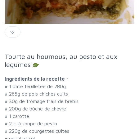
Tourte au houmous, au pesto et aux
légumes
Ingrédients de la recette :
#
1 pâte feuilletée de 280g
#
265g de pois chiches cuits
#
30g de fromage frais de brebis
#
200g de bûche de chèvre
#
1 carotte
#
2 c. à soupe de pesto
#
220g de courgettes cuites
#
persil et sel