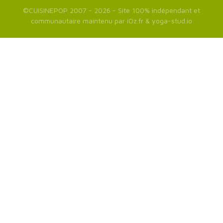
©
CUISINEPOP
2007 - 2026 - Site 100% indépendant et
communautaire maintenu par
iOz.fr
&
yoga-stud.io