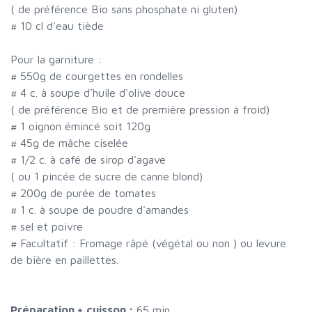
( de préférence Bio sans phosphate ni gluten)
#
10 cl d'eau tiède
Pour la garniture :
#
550g de courgettes en rondelles
#
4 c. à soupe d'huile d'olive douce
( de préférence Bio et de première pression à froid)
#
1 oignon émincé soit 120g
#
45g de mâche ciselée
#
1/2 c. à café de sirop d'agave
( ou 1 pincée de sucre de canne blond)
#
200g de purée de tomates
#
1 c. à soupe de poudre d'amandes
#
sel et poivre
#
Facultatif : Fromage râpé (végétal ou non ) ou levure
de bière en paillettes.
Préparation + cuisson :
65 min