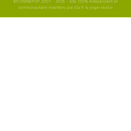
©
CUISINEPOP
2007 - 2026 - Site 100% indépendant et
communautaire maintenu par
iOz.fr
&
yoga-stud.io