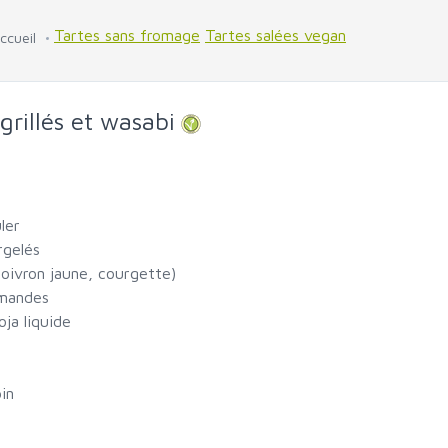
Tartes sans fromage
Tartes salées vegan
ccueil
rillés et wasabi
ler
rgelés
poivron jaune, courgette)
amandes
ja liquide
in