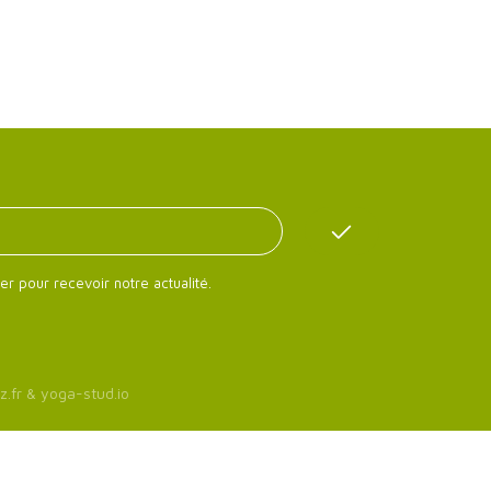
er pour recevoir notre actualité.
z.fr
&
yoga-stud.io