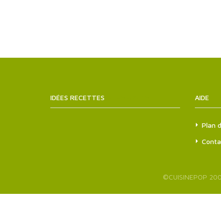
IDÉES RECETTES
SITEMAPS.XML
AIDE
Plan d
Conta
©
CUISINEPOP
200