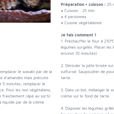
Préparation + cuisson :
25 
# Cuisson :
25
min
#
4 personnes
# Cuisine végétalienne
Je fais comment ?
1. Préchauffer le four à 210°
légumes surgelés. Placer les
environ 10 minutes)
2. Dérouler la pâte brisée s
sulfurisé. Saupoudrer de pou
remplacer le wasabi par de la
tarte.
e d'amandes mais précuire
t 5 minutes, remplacer le
3. Dans un bol, mélanger le w
e. Pour les non végétaliens,
crème sur le fond de tarte.
fraichement râpé au sortir
a liquide par de la crème
4. Disposer les légumes grillé