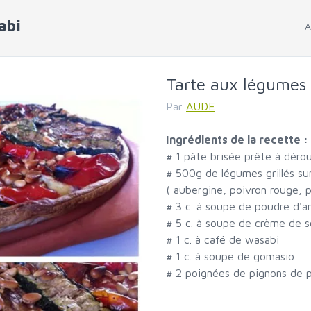
abi
A
Tarte aux légumes g
Par
AUDE
Ingrédients de la recette :
#
1 pâte brisée prête à dérou
#
500g de légumes grillés su
( aubergine, poivron rouge, 
#
3 c. à soupe de poudre d'
#
5 c. à soupe de crème de so
#
1 c. à café de wasabi
#
1 c. à soupe de gomasio
#
2 poignées de pignons de p