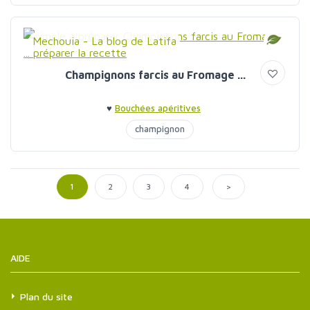
Mechouia - La blog de Latifa
Champignons farcis au Fromage ...
♥
Bouchées apéritives
champignon
>
1
2
3
4
AIDE
Plan du site