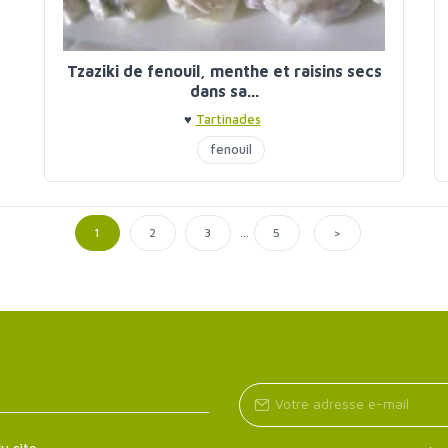
Tzaziki de fenouil, menthe et raisins secs
dans sa...
♥
Tartinades
fenouil
...
>
1
2
3
5
u site