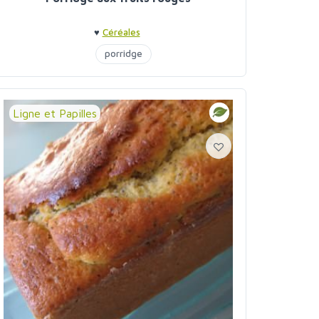
♥
Céréales
porridge
Ligne et Papilles