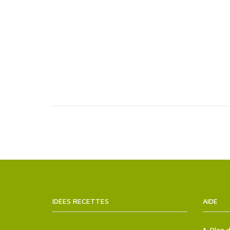
IDÉES RECETTES
SITEMAPS.XML
AIDE
Plan d