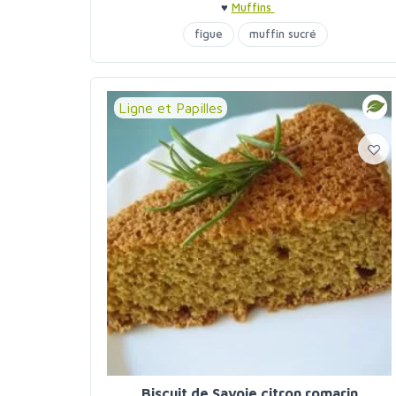
♥
Muffins
figue
muffin sucré
Ligne et Papilles
Biscuit de Savoie citron romarin