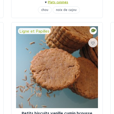
♥
Plats cuisinés
chou
noix de cajou
Ligne et Papilles
Petits biscuits vanille cumin brousse