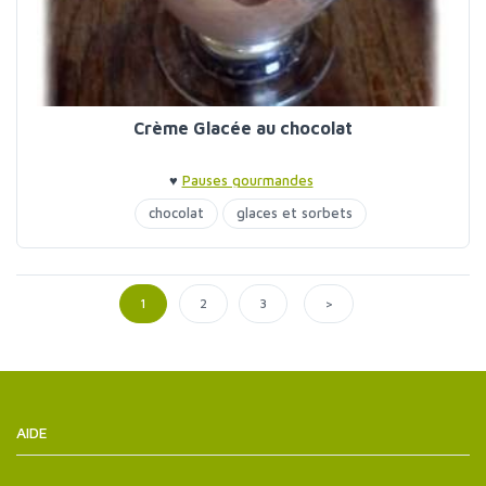
Crème Glacée au chocolat
♥
Pauses gourmandes
chocolat
glaces et sorbets
>
1
2
3
AIDE