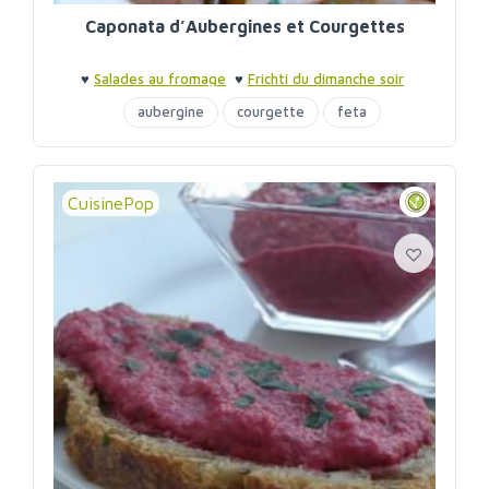
Caponata d’Aubergines et Courgettes
♥
Salades au fromage
♥
Frichti du dimanche soir
aubergine
courgette
feta
CuisinePop