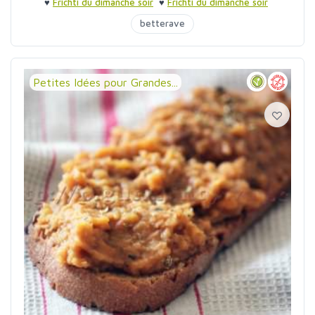
♥
Frichti du dimanche soir
♥
Frichti du dimanche soir
betterave
Petites Idées pour Grandes...