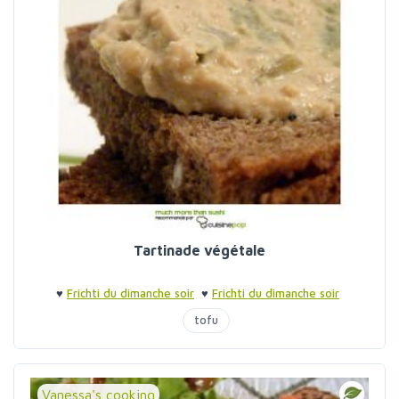
Tartinade végétale
♥
Frichti du dimanche soir
♥
Frichti du dimanche soir
tofu
Vanessa's cooking