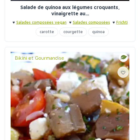
Salade de quinoa aux légumes croquants,
vinaigrette au...
♥
Salades composées vegan
♥
Salades composées
♥
Frichti
du dimanche soir
carotte
courgette
quinoa
Bikini et Gourmandise