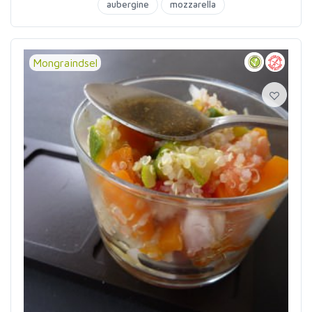
aubergine
mozzarella
Mongraindsel