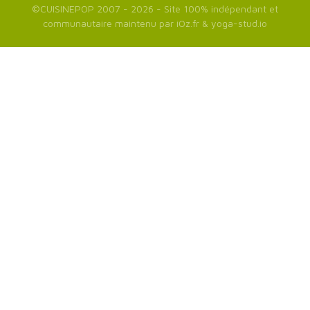
©
CUISINEPOP
2007 - 2026 - Site 100% indépendant et
communautaire maintenu par
iOz.fr
&
yoga-stud.io