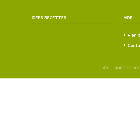
IDÉES RECETTES
SITEMAPS.XML
AIDE
Plan d
Conta
©
CUISINEPOP
200