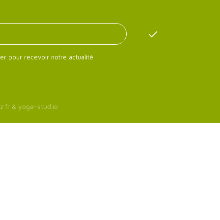
er pour recevoir notre actualité.
z.fr
&
yoga-stud.io