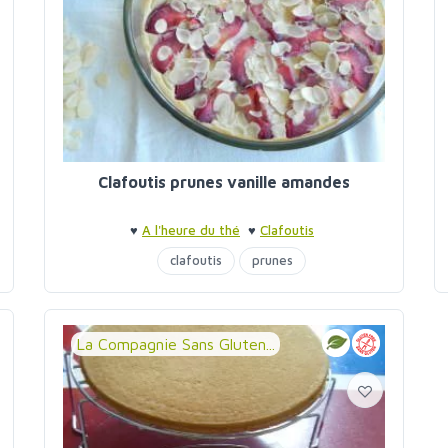
Clafoutis prunes vanille amandes
♥
A l'heure du thé
♥
Clafoutis
clafoutis
prunes
La Compagnie Sans Gluten...