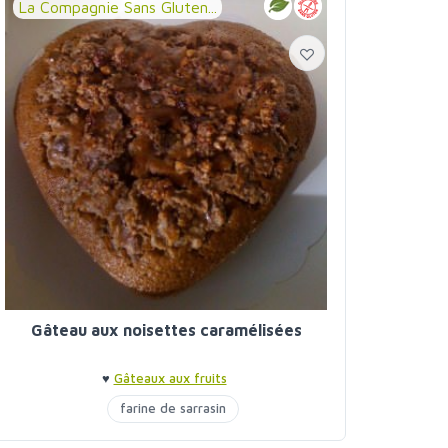
La Compagnie Sans Gluten...
Gâteau aux noisettes caramélisées
♥
Gâteaux aux fruits
farine de sarrasin