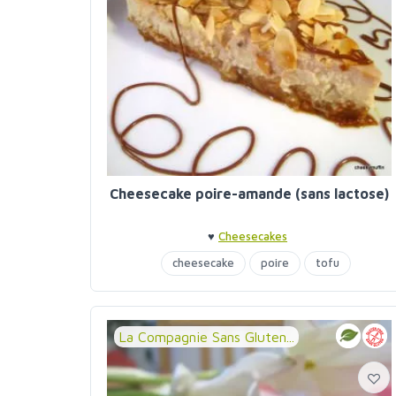
Cheesecake poire-amande (sans lactose)
♥
Cheesecakes
cheesecake
poire
tofu
La Compagnie Sans Gluten...