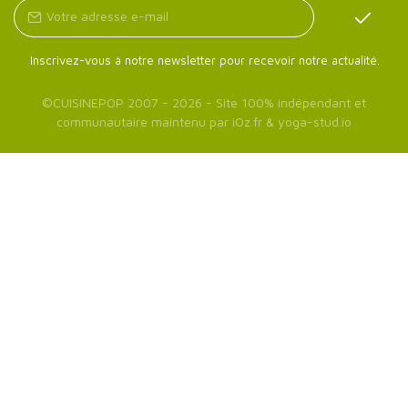
Inscrivez-vous à notre newsletter pour recevoir notre actualité.
©
CUISINEPOP
2007 - 2026 - Site 100% indépendant et
communautaire maintenu par
iOz.fr
&
yoga-stud.io