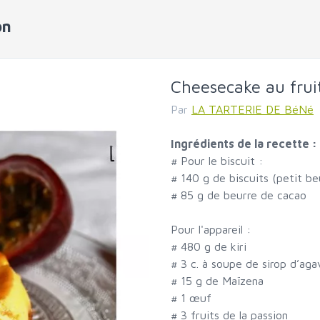
on
Cheesecake au fruit
Par
LA TARTERIE DE BéNé
Ingrédients de la recette :
#
Pour le biscuit :
#
140 g de biscuits (petit be
#
85 g de beurre de cacao
Pour l'appareil :
#
480 g de kiri
#
3 c. à soupe de sirop d’aga
#
15 g de Maïzena
#
1 œuf
#
3 fruits de la passion