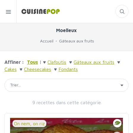
Moelleux
Accueil
Gâteaux aux fruits
Affiner :
Tous
| ♥
Clafoutis
♥
Gâteaux aux fruits
♥
Cakes
♥
Cheesecakes
♥
Fondants
9 recettes dans cette catégorie
On nem, on riz