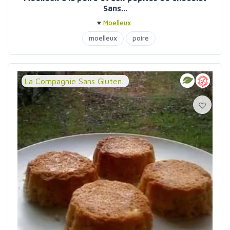
Sans...
♥
Moelleux
moelleux
poire
La Compagnie Sans Gluten...