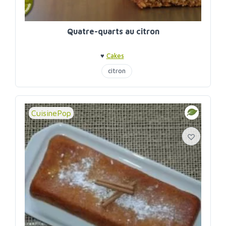
Quatre-quarts au citron
♥
Cakes
citron
CuisinePop