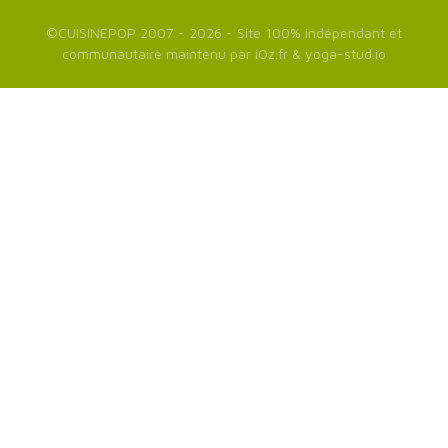
©
CUISINEPOP
2007 - 2026 - Site 100% indépendant et
communautaire maintenu par
iOz.fr
&
yoga-stud.io