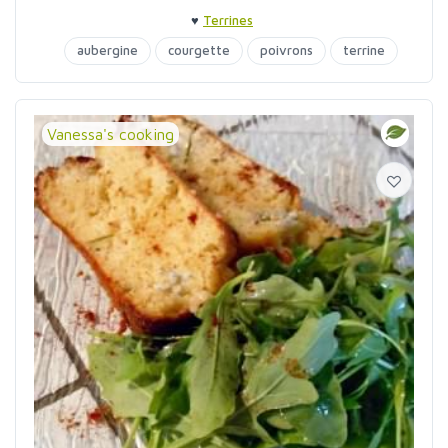
♥
Terrines
aubergine
courgette
poivrons
terrine
Vanessa's cooking