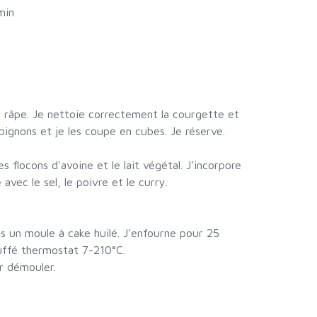
min
 la râpe. Je nettoie correctement la courgette et
mpignons et je les coupe en cubes. Je réserve.
es flocons d'avoine et le lait végétal. J'incorpore
 avec le sel, le poivre et le curry.
ns un moule à cake huilé. J'enfourne pour 25
uffé thermostat 7-210°C.
ur démouler.