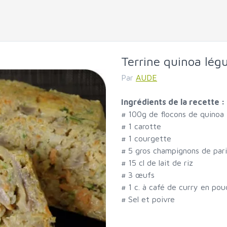
Terrine quinoa lé
Par
AUDE
Ingrédients de la recette :
#
100g de flocons de quinoa
#
1 carotte
#
1 courgette
#
5 gros champignons de pari
#
15 cl de lait de riz
#
3 œufs
#
1 c. à café de curry en pou
#
Sel et poivre