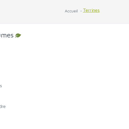
Terrines
Accueil
gumes
s
dre