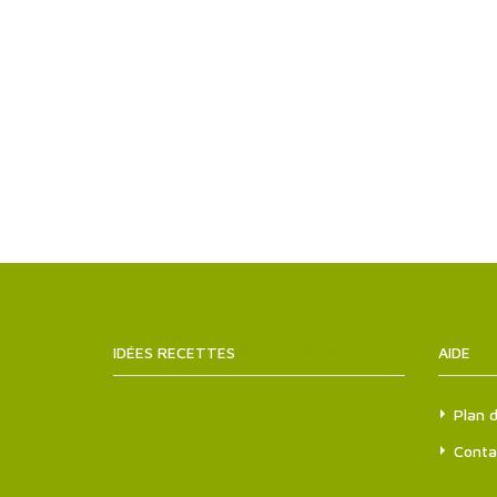
IDÉES RECETTES
SITEMAPS.XML
AIDE
Plan d
Conta