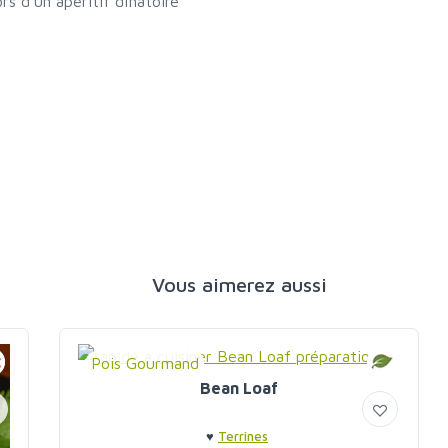
rs d'un apéritif dînatoire
Vous aimerez aussi
Pois Gourmand
Bean Loaf
♥
Terrines