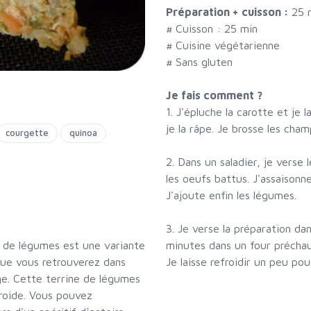
Préparation + cuisson :
25 
# Cuisson :
25
min
# Cuisine végétarienne
# Sans gluten
Je fais comment ?
1. J'épluche la carotte et je
je la râpe. Je brosse les cha
courgette
quinoa
2. Dans un saladier, je verse l
les oeufs battus. J'assaisonne
J'ajoute enfin les légumes.
3. Je verse la préparation da
minutes dans un four précha
n de légumes est une variante
Je laisse refroidir un peu po
 que vous retrouverez dans
age. Cette terrine de légumes
roide. Vous pouvez