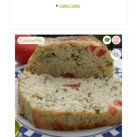
♥
Cakes salés
CuisinePop