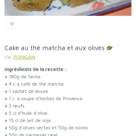
Cake au thé matcha et aux olives
Par
POPASAN
Ingrédients de la recette :
#
180g de farine
#
4 c à café de thé matcha
#
1 sachet de levure
#
1 c. à soupe d’herbes de Provence
#
3 œufs
#
5 cl d’huile d’olive
#
15 cl de lait de soja
#
50g d'olives vertes et 50g de noires
#
50g de parmesan râpé