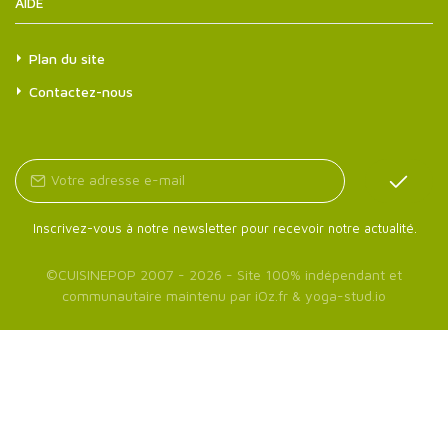
AIDE
Plan du site
Contactez-nous
Inscrivez-vous à notre newsletter pour recevoir notre actualité.
©
CUISINEPOP
2007 - 2026 - Site 100% indépendant et
communautaire maintenu par
iOz.fr
&
yoga-stud.io