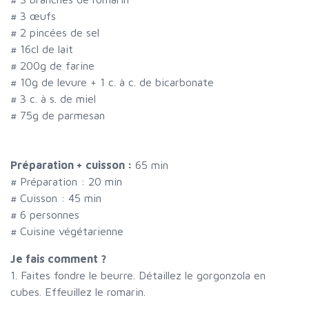
#
3 œufs
#
2 pincées de sel
#
16cl de lait
#
200g de farine
#
10g de levure + 1 c. à c. de bicarbonate
#
3 c. à s. de miel
#
75g de parmesan
Préparation + cuisson :
65 min
# Préparation :
20
min
# Cuisson :
45
min
#
6 personnes
# Cuisine végétarienne
Je fais comment ?
1. Faites fondre le beurre. Détaillez le gorgonzola en
cubes. Effeuillez le romarin.