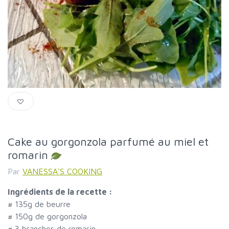
Cake au gorgonzola parfumé au miel et
romarin
Par
VANESSA'S COOKING
Ingrédients de la recette :
#
135g de beurre
#
150g de gorgonzola
#
3 branches de romarin