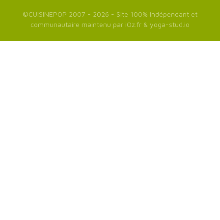
©
CUISINEPOP
2007 - 2026 - Site 100% indépendant et
communautaire maintenu par
iOz.fr
&
yoga-stud.io