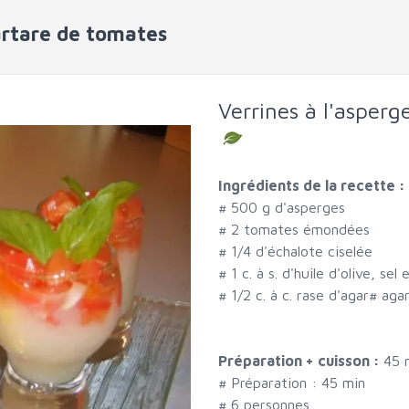
artare de tomates
Verrines à l'asperg
Ingrédients de la recette :
#
500 g d'asperges
#
2 tomates émondées
#
1/4 d'échalote ciselée
#
1 c. à s. d'huile d'olive, se
#
1/2 c. à c. rase d'agar
#
aga
Préparation + cuisson :
45 
# Préparation :
45
min
#
6 personnes