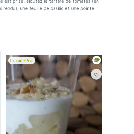
s est prise, ajoutez le tartare de tomates (en
us rendu), une feuille de basilic et une pointe
n.
CuisinePop