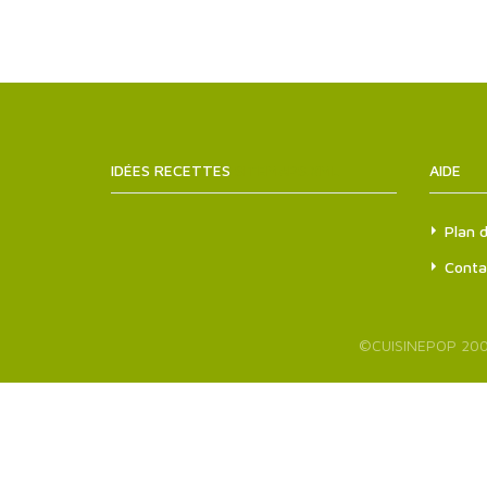
IDÉES RECETTES
SITEMAPS.XML
AIDE
Plan d
Conta
©
CUISINEPOP
200