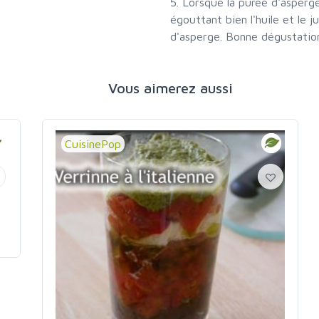
5. Lorsque la purée d'asperge
égouttant bien l'huile et le j
d'asperge. Bonne dégustatio
Vous aimerez aussi
CuisinePop