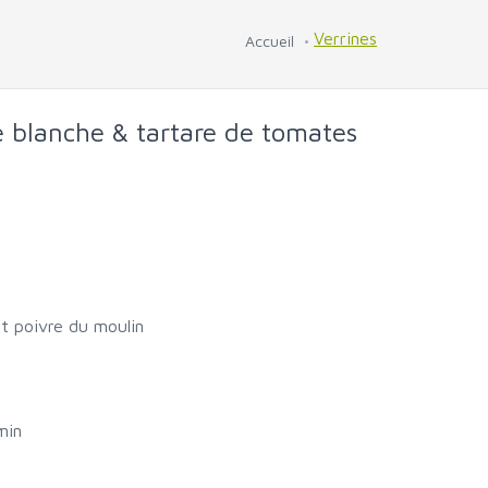
Verrines
Accueil
e blanche & tartare de tomates
l et poivre du moulin
r
min