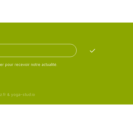
er pour recevoir notre actualité.
z.fr
&
yoga-stud.io