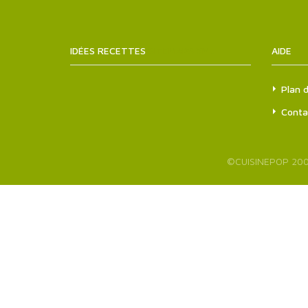
IDÉES RECETTES
SITEMAPS.XML
AIDE
Plan d
Conta
©
CUISINEPOP
200