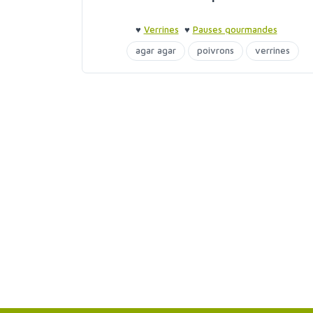
♥
Verrines
♥
Pauses gourmandes
agar agar
poivrons
verrines