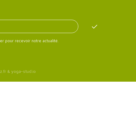
er pour recevoir notre actualité.
z.fr
&
yoga-stud.io