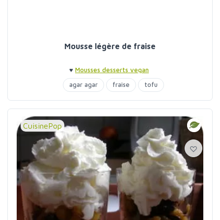
Mousse légère de fraise
♥
Mousses desserts vegan
agar agar
fraise
tofu
CuisinePop