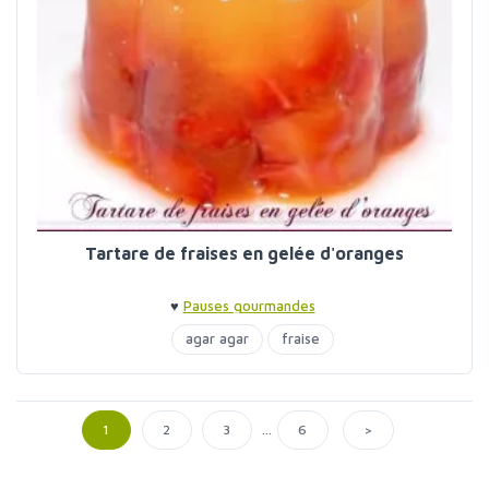
Tartare de fraises en gelée d'oranges
♥
Pauses gourmandes
agar agar
fraise
...
>
1
2
3
6