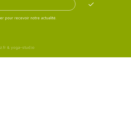
er pour recevoir notre actualité.
z.fr
&
yoga-stud.io