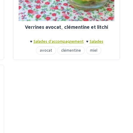
Verrines avocat, clémentine et litchi
♥
Salades d'accompagnement
♥
Salades
d'accompagnement
♥
Verrines
avocat
clémentine
miel