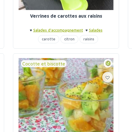
Verrines de carottes aux raisins
♥
Salades d'accompagnement
♥
Salades
d'accompagnement
♥
Verrines
carotte
citron
raisins
Cocotte et biscotte