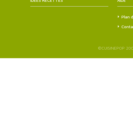
IDÉES RECETTES
SITEMAPS.XML
AIDE
Plan d
Conta
©
CUISINEPOP
200