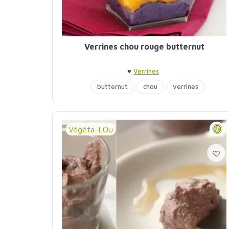
Verrines chou rouge butternut
♥
Verrines
butternut
chou
verrines
Végéta-LÖu