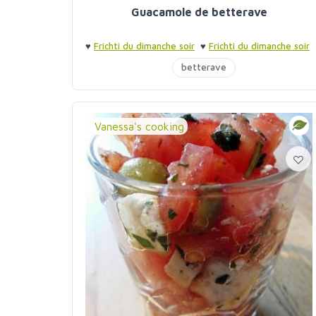
Guacamole de betterave
♥
Frichti du dimanche soir
♥
Frichti du dimanche soir
betterave
Vanessa's cooking