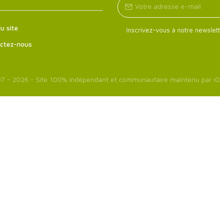
u site
Inscrivez-vous à notre newslett
ctez-nous
7 - 2026 - Site 100% indépendant et communautaire maintenu par
iO