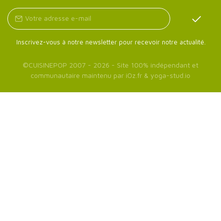
Inscrivez-vous à notre newsletter pour recevoir notre actualité.
©
CUISINEPOP
2007 - 2026 - Site 100% indépendant et
communautaire maintenu par
iOz.fr
&
yoga-stud.io