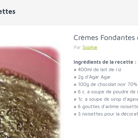
ettes
Crèmes Fondantes c
Par
Sophie
Ingrédients de la recette :
#
400ml de lait de riz
#
2g d'Agar Agar
#
100g de chocolat noir 70%
#
6 c. à soupe de poudre de 
#
1c. à soupe de sirop d'agav
#
6 gouttes d'arôme noisett
#
3 noisettes pour la décora