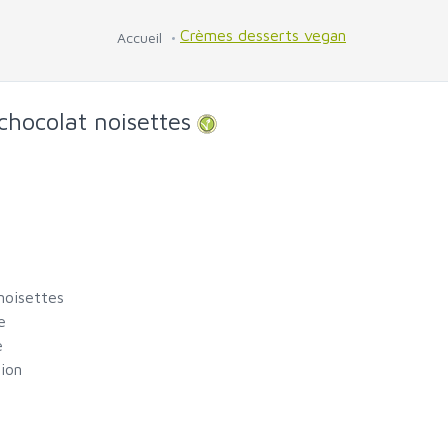
Crèmes desserts vegan
Accueil
hocolat noisettes
noisettes
e
e
tion