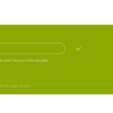
er pour recevoir notre actualité.
z.fr
&
yoga-stud.io