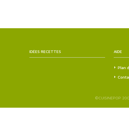
IDÉES RECETTES
SITEMAPS.XML
AIDE
Plan d
Conta
©
CUISINEPOP
200