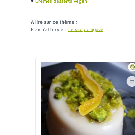
♥
Crèmes desserts vegan
A lire sur ce thème :
Fraîch'attitude :
Le sirop d'agave