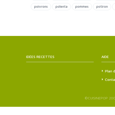
poivrons
polenta
pommes
potiron
IDÉES RECETTES
SITEMAPS.XML
AIDE
Plan d
Conta
©
CUISINEPOP
200