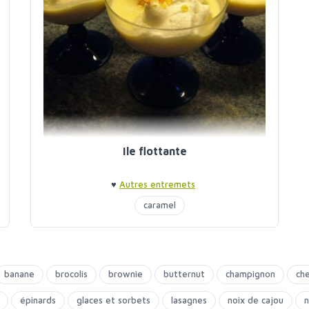
Ile flottante
♥
Autres entremets
caramel
banane
brocolis
brownie
butternut
champignon
ch
épinards
glaces et sorbets
lasagnes
noix de cajou
n