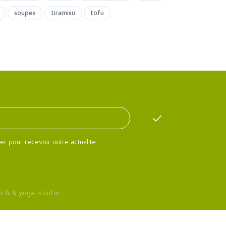
soupes
tiramisu
tofu
er pour recevoir notre actualité.
z.fr
&
yoga-stud.io