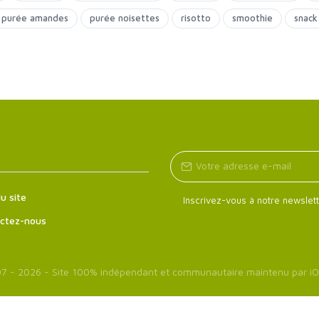
purée amandes
purée noisettes
risotto
smoothie
snack
u site
Inscrivez-vous à notre newslett
ctez-nous
7 - 2026 - Site 100% indépendant et communautaire maintenu par
iO