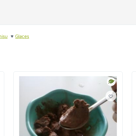
misu
♥
Glaces