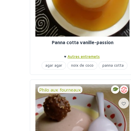
Panna cotta vanille-passion
♥
Autres entremets
agar agar
noix de coco
panna cotta
Philo aux fourneaux