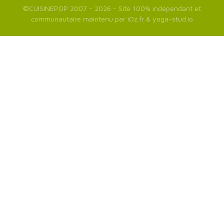
©
CUISINEPOP
2007 - 2026 - Site 100% indépendant et
communautaire maintenu par
iOz.fr
&
yoga-stud.io