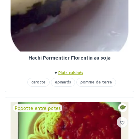
Hachi Parmentier Florentin au soja
♥
Plats cuisinés
carotte
épinards
pomme de terre
Popotte entre potes