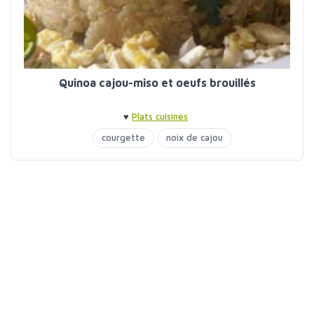
Quinoa cajou-miso et oeufs brouillés
♥
Plats cuisinés
courgette
noix de cajou