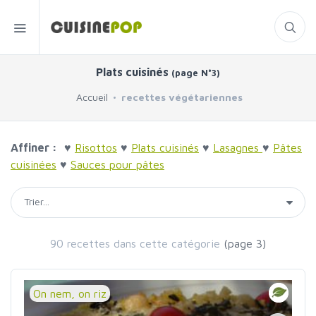
Plats cuisinés
(page N°3)
Accueil
recettes végétariennes
Affiner :
♥
Risottos
♥
Plats cuisinés
♥
Lasagnes
♥
Pâtes
cuisinées
♥
Sauces pour pâtes
90 recettes dans cette catégorie
(page 3)
On nem, on riz