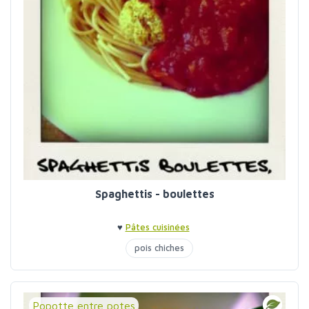
Spaghettis - boulettes
♥
Pâtes cuisinées
pois chiches
Popotte entre potes