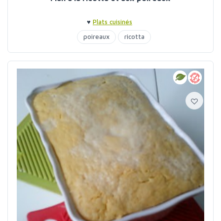
♥
Plats cuisinés
poireaux
ricotta