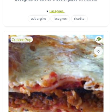
♥
Lasagnes
aubergine
lasagnes
ricotta
CuisinePop