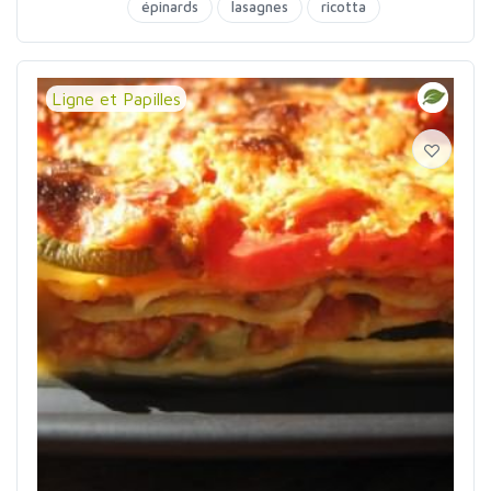
épinards
lasagnes
ricotta
Ligne et Papilles