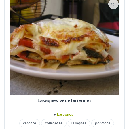
Lasagnes végétariennes
♥
Lasagnes
carotte
courgette
lasagnes
poivrons