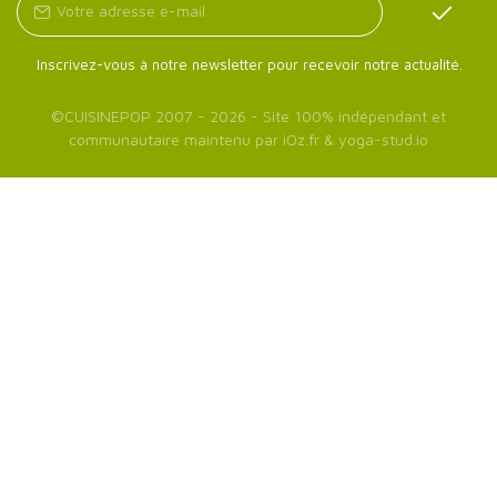
Inscrivez-vous à notre newsletter pour recevoir notre actualité.
©
CUISINEPOP
2007 - 2026 - Site 100% indépendant et
communautaire maintenu par
iOz.fr
&
yoga-stud.io