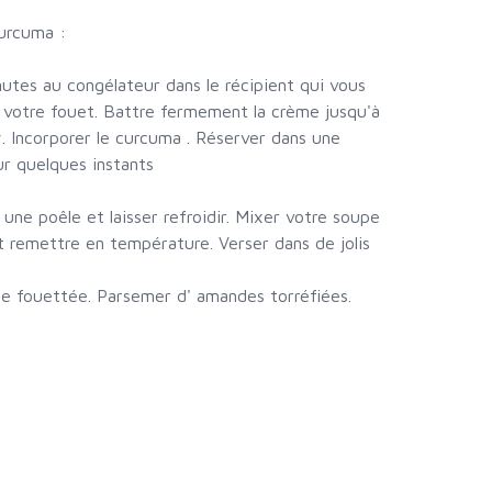
urcuma :
utes au congélateur dans le récipient qui vous
ue votre fouet. Battre fermement la crème jusqu'à
ly. Incorporer le curcuma . Réserver dans une
ur quelques instants
 une poêle et laisser refroidir. Mixer votre soupe
et remettre en température. Verser dans de jolis
me fouettée. Parsemer d' amandes torréfiées.