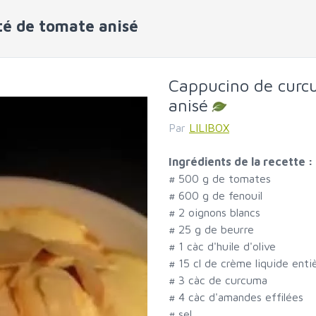
té de tomate anisé
Cappucino de curc
anisé
Par
LILIBOX
Ingrédients de la recette :
#
500 g de tomates
#
600 g de fenouil
#
2 oignons blancs
#
25 g de beurre
#
1 càc d'huile d'olive
#
15 cl de crème liquide enti
#
3 càc de curcuma
#
4 càc d'amandes effilées
#
sel