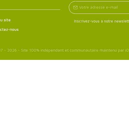
u site
Inscrivez-vous à notre newslett
ctez-nous
7 - 2026 - Site 100% indépendant et communautaire maintenu par
iO