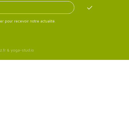
er pour recevoir notre actualité.
z.fr
&
yoga-stud.io