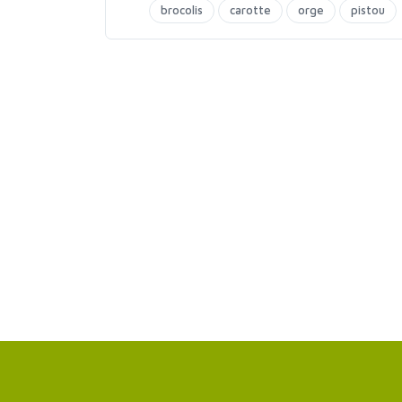
brocolis
carotte
orge
pistou
soupes