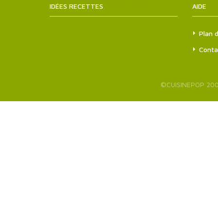
IDÉES RECETTES
SITEMAPS.XML
AIDE
Plan d
Conta
©
CUISINEPOP
200