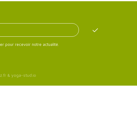
er pour recevoir notre actualité.
z.fr
&
yoga-stud.io