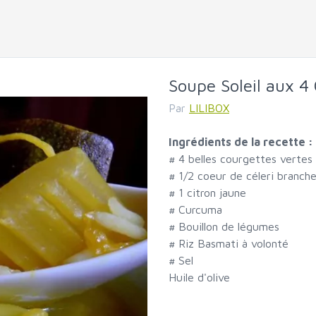
Soupe Soleil aux 4
Par
LILIBOX
Ingrédients de la recette :
#
4 belles courgettes vertes
#
1/2 coeur de céleri branche
#
1 citron jaune
#
Curcuma
#
Bouillon de légumes
#
Riz Basmati à volonté
#
Sel
Huile d'olive