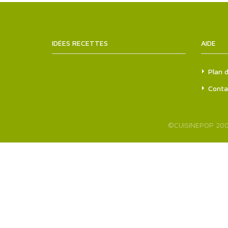
IDÉES RECETTES
SITEMAPS.XML
AIDE
Plan d
Conta
©
CUISINEPOP
200