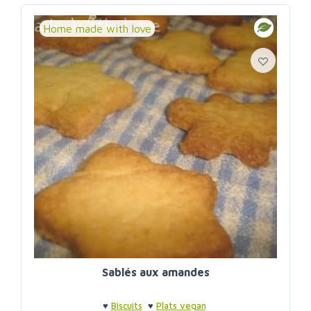
Home made with love
Sablés aux amandes
♥
Biscuits
♥
Plats vegan