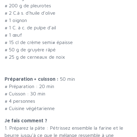
#
200 g de pleurotes
#
2 C.à s. d'huile d'olive
#
1 oignon
#
1 C. à c. de pulpe d'ail
#
1 œuf
#
15 cl de crème semi
#
épaisse
#
50 g de gruyère râpé
#
25 g de cerneaux de noix
Préparation + cuisson :
50 min
# Préparation :
20
min
# Cuisson :
30
min
#
4 personnes
# Cuisine végétarienne
Je fais comment ?
1. Préparez la pâte : Pétrissez ensemble la farine et le
beurre jusqu'à ce que le mélange ressemble à une