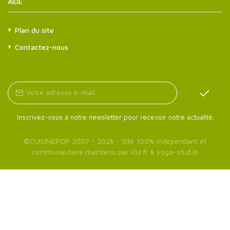
AIDE
Plan du site
Contactez-nous
Inscrivez-vous à notre newsletter pour recevoir notre actualité.
©
CUISINEPOP
2007 - 2026 - Site 100% indépendant et
communautaire maintenu par
iOz.fr
&
yoga-stud.io