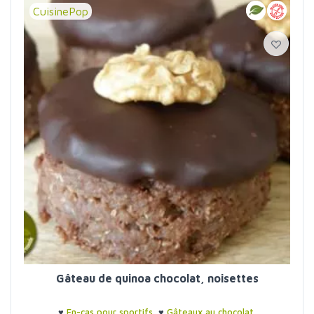
CuisinePop
Gâteau de quinoa chocolat, noisettes
♥
En-cas pour sportifs
♥
Gâteaux au chocolat