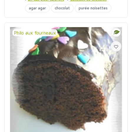
agar agar
chocolat
purée noisettes
quinoa
sirop d'agave
Philo aux fourneaux