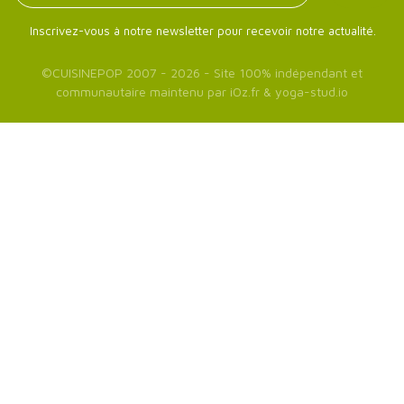
Inscrivez-vous à notre newsletter pour recevoir notre actualité.
©
CUISINEPOP
2007 - 2026 - Site 100% indépendant et
communautaire maintenu par
iOz.fr
&
yoga-stud.io