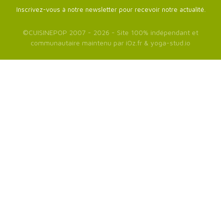
Inscrivez-vous à notre newsletter pour recevoir notre actualité.
©
CUISINEPOP
2007 - 2026 - Site 100% indépendant et
communautaire maintenu par
iOz.fr
&
yoga-stud.io