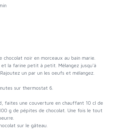
min
 le chocolat noir en morceaux au bain marie.
 et la farine petit à petit. Mélangez jusqu'à
Rajoutez un par un les oeufs et mélangez.
inutes sur thermostat 6.
d, faites une couverture en chauffant 10 cl de
100 g de pépites de chocolat. Une fois le tout
eurre.
hocolat sur le gâteau.