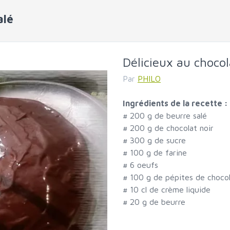
alé
Délicieux au chocol
Par
PHILO
Ingrédients de la recette :
#
200 g de beurre salé
#
200 g de chocolat noir
#
300 g de sucre
#
100 g de farine
#
6 oeufs
#
100 g de pépites de choco
#
10 cl de crème liquide
#
20 g de beurre