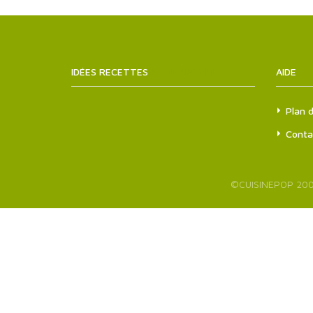
IDÉES RECETTES
SITEMAPS.XML
AIDE
Plan d
Conta
©
CUISINEPOP
200