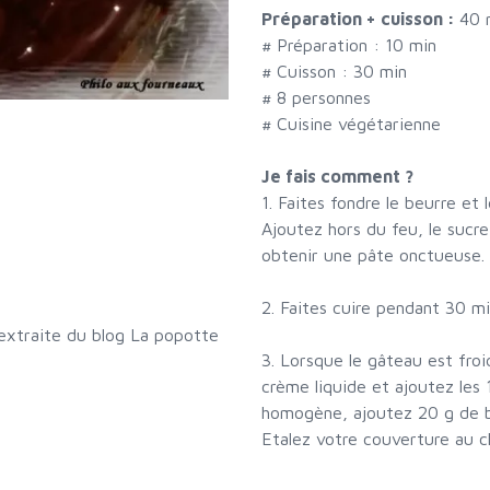
Préparation + cuisson :
40 
# Préparation :
10
min
# Cuisson :
30
min
#
8 personnes
# Cuisine végétarienne
Je fais comment ?
1. Faites fondre le beurre et
Ajoutez hors du feu, le sucre
obtenir une pâte onctueuse. 
2. Faites cuire pendant 30 m
extraite du blog La popotte
3. Lorsque le gâteau est froi
crème liquide et ajoutez les 
homogène, ajoutez 20 g de b
Etalez votre couverture au c