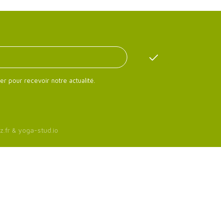
er pour recevoir notre actualité.
z.fr
&
yoga-stud.io