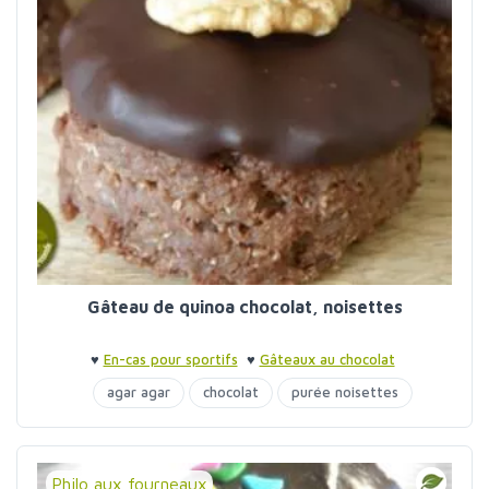
Gâteau de quinoa chocolat, noisettes
♥
En-cas pour sportifs
♥
Gâteaux au chocolat
agar agar
chocolat
purée noisettes
quinoa
sirop d'agave
Philo aux fourneaux