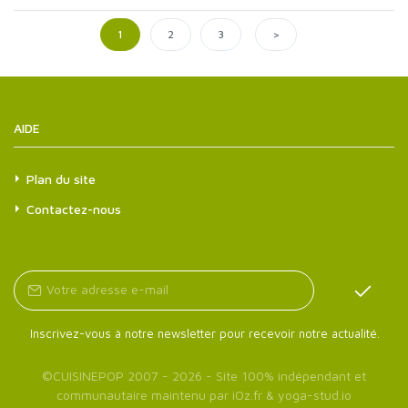
>
1
2
3
AIDE
Plan du site
Contactez-nous
Inscrivez-vous à notre newsletter pour recevoir notre actualité.
©
CUISINEPOP
2007 - 2026 - Site 100% indépendant et
communautaire maintenu par
iOz.fr
&
yoga-stud.io