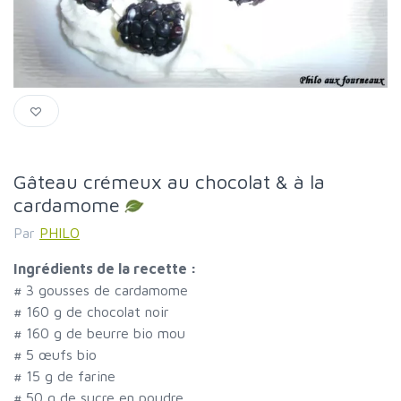
Gâteau crémeux au chocolat & à la
cardamome
Par
PHILO
Ingrédients de la recette :
#
3 gousses de cardamome
#
160 g de chocolat noir
#
160 g de beurre bio mou
#
5 œufs bio
#
15 g de farine
#
50 g de sucre en poudre