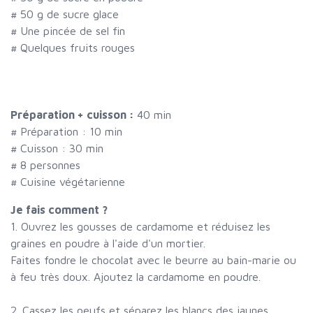
#
50 g de sucre glace
#
Une pincée de sel fin
#
Quelques fruits rouges
Préparation + cuisson :
40 min
# Préparation :
10
min
# Cuisson :
30
min
#
8 personnes
# Cuisine végétarienne
Je fais comment ?
1. Ouvrez les gousses de cardamome et réduisez les
graines en poudre à l'aide d'un mortier.
Faites fondre le chocolat avec le beurre au bain-marie ou
à feu très doux. Ajoutez la cardamome en poudre.
2. Cassez les oeufs et séparez les blancs des jaunes.