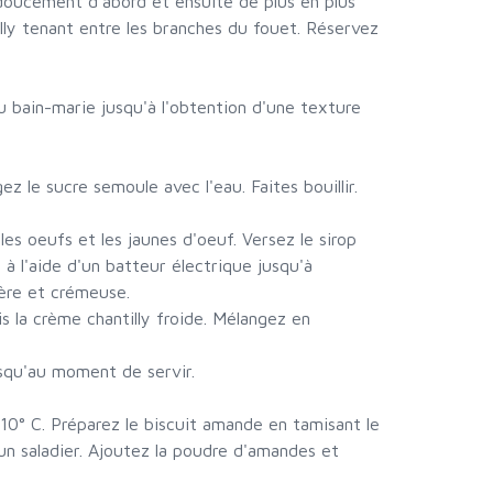
 doucement d'abord et ensuite de plus en plus
illy tenant entre les branches du fouet. Réservez
au bain-marie jusqu'à l'obtention d'une texture
z le sucre semoule avec l'eau. Faites bouillir.
les oeufs et les jaunes d'oeuf. Versez le sirop
 à l'aide d'un batteur électrique jusqu'à
ère et crémeuse.
s la crème chantilly froide. Mélangez en
squ'au moment de servir.
10° C. Préparez le biscuit amande en tamisant le
 un saladier. Ajoutez la poudre d'amandes et