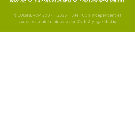
Inscrivez-vous à notre newsletter pour recevoir notre actualité.
©
CUISINEPOP
2007 - 2026 - Site 100% indépendant et
communautaire maintenu par
iOz.fr
&
yoga-stud.io