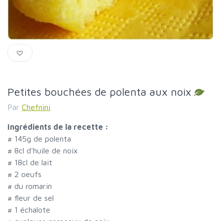
Petites bouchées de polenta aux noix
Par
Chefnini
Ingrédients de la recette :
#
145g de polenta
#
8cl d'huile de noix
#
18cl de lait
#
2 oeufs
#
du romarin
#
fleur de sel
#
1 échalote