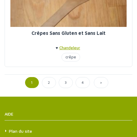
Crêpes Sans Gluten et Sans Lait
♥
Chandeleur
crêpe
>
1
2
3
4
AIDE
Plan du site