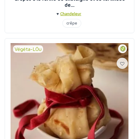
de...
♥
Chandeleur
crêpe
Végéta-LÖu