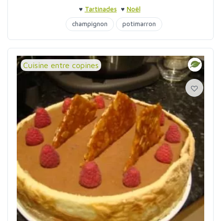
♥
Tartinades
♥
Noël
champignon
potimarron
Cuisine entre copines