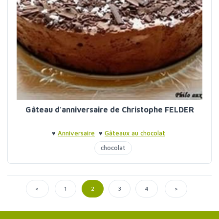
Gâteau d'anniversaire de Christophe FELDER
♥
Anniversaire
♥
Gâteaux au chocolat
chocolat
<
>
1
2
3
4