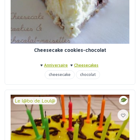
Cheesecake cookies-chocolat
♥
Anniversaire
♥
Cheesecakes
cheesecake
chocolat
Le l@bo de Loul@