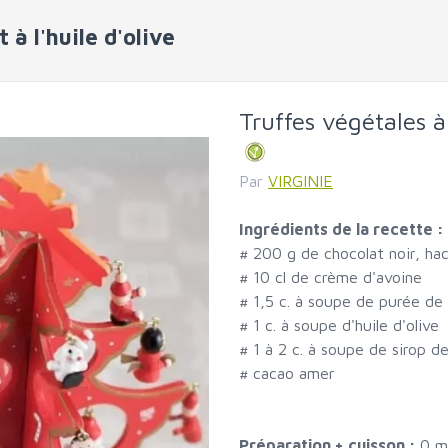
 à l'huile d'olive
Truffes végétales à 
Par
VIRGINIE
Ingrédients de la recette :
#
200 g de chocolat noir, ha
#
10 cl de crème d'avoine
#
1,5 c. à soupe de purée de
#
1 c. à soupe d'huile d'olive
#
1 à 2 c. à soupe de sirop de
#
cacao amer
Préparation + cuisson :
0 m