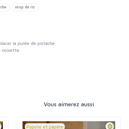
ache
sirop de riz
lacer la purée de pistache
 noisette.
Vous aimerez aussi
Popote et pâpâte