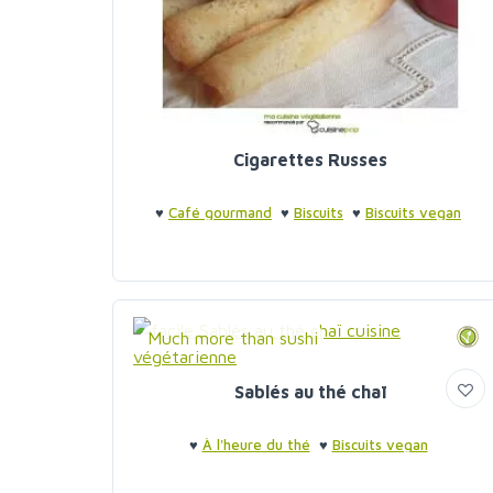
Cigarettes Russes
♥
Café gourmand
♥
Biscuits
♥
Biscuits vegan
Much more than sushi
Sablés au thé chaï
♥
À l'heure du thé
♥
Biscuits vegan