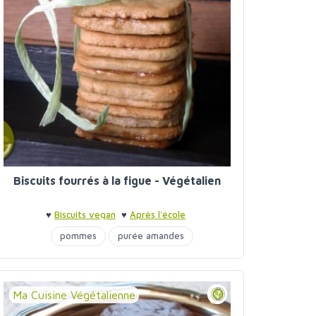
Biscuits fourrés à la figue - Végétalien
♥
Biscuits vegan
♥
Après l'école
pommes
purée amandes
sirop d'agave
Ma Cuisine Végétalienne