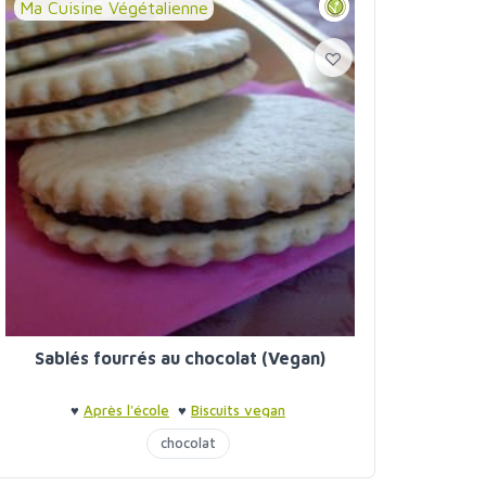
Ma Cuisine Végétalienne
Sablés fourrés au chocolat (Vegan)
♥
Après l'école
♥
Biscuits vegan
chocolat