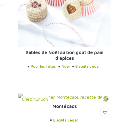
Sablés de Noël au bon goût de pain
d'épices
♥
Pour les fêtes
♥
Noël
♥
Biscuits vegan
Chez nunuch
Montécaos
♥
Biscuits vegan