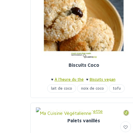
Biscuits Coco
♥
À l'heure du thé
♥
Biscuits vegan
lait de coco
noix de coco
tofu
Ma Cuisine Végétalienne
Palets vanillés